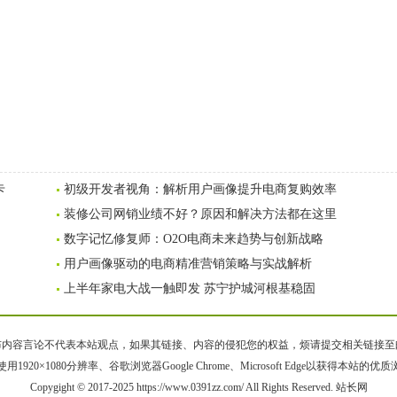
卡
初级开发者视角：解析用户画像提升电商复购效率
装修公司网销业绩不好？原因和解决方法都在这里
数字记忆修复师：O2O电商未来趋势与创新战略
用户画像驱动的电商精准营销策略与实战解析
上半年家电大战一触即发 苏宁护城河根基稳固
容言论不代表本站观点，如果其链接、内容的侵犯您的权益，烦请提交相关链接至邮箱bqsm
用1920×1080分辨率、谷歌浏览器Google Chrome、Microsoft Edge以获得本站的优
Copygight © 2017-2025 https://www.0391zz.com/ All Rights Reserved. 站长网