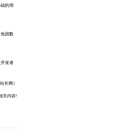
基础的用
避免因数
级开发者
站长网）
相关内容!