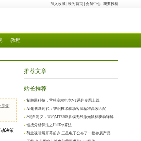
加入收藏
|
设为首页
|
会员中心
|
我要投稿
院
教程
推荐文章
站长推荐
制胜黑科技，雷柏高端电竞VT系列专题上线
景是迈
AI销售新时代：智识技术驱动客源精准高效匹配
8键自定义，雷柏MT750S多模无线激光鼠标驱动详解
链接分析算法之HillTop算法
驱动决策
荷兰视听展开幕前夕 三星电子公布了一批参展产品