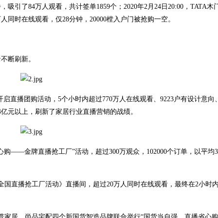
84万人观看，共计签单1859个；2020年2月24日20:00，TATA木
同时在线观看，仅28分钟，20000樘入户门被抢购一空。
录不断刷新。
阿爽开启直播团购活动，5个小时内超过770万人在线观看、9223户有设计意
到4亿元以上，刷新了家居行业直播营销的战绩。
放心购——金牌直播抢工厂”活动，超过300万观众，102000个订单，以平均3
华首届全国直播抢工厂活动》直播间，超过20万人同时在线观看，最终在2小时
、奥普家居、尚品宅配四个新国货智造品牌联合举行“国货当自强，直播省心购