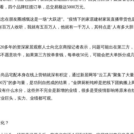
看，四个品牌狂揽订单，总交易额达5000万元。
忠在朋友圈感慨这是一场“大跃进”。“疫情下的家居建材家装直播带货也是
有百万人收听，我就有五百万人，他就有一千万人，其特点是‘人有多大胆
业20多年的资深家居观察人士向北京商报记者表示，问题可能出在第三方，
都不愿意吹牛，如果第三方按单拿钱，每单收50元，可能会把大单拆分成
。
尚品宅配本身在线上营销就深有积淀，通过新居网等“云工具”聚集了大
00万”的参与量，是功到自然成的结果，“金牌厨柜纯粹是把线下团购搬上
据没有什么水分，这些并不完全是新增的业绩，很多是受疫情影响将原来在
行业巨头，实力、业绩都可观。
态化？