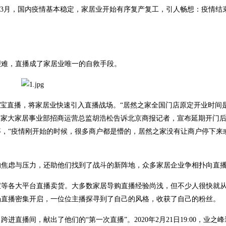
0年3月，国内疫情基本稳定，家居业开始有序复产复工，引人畅想：疫情结
艰难，直播成了家居业唯一的自救手段。
场淘宝直播，将家居业快速引入直播战场。“居然之家全国门店原定开业时间是2
居然之家大家居事业部招商运营总监胡浩松告诉北京商报记者，宣布延期开门
，“疫情刚开始的时候，很多商户都是懵的，居然之家没有让商户停下来
的焦虑与压力，还助他们找到了战斗的新阵地，众多家居企业争相扑向直
宝等各大平台直播卖货。大多数家居导购直播经验尚浅，但不少人很快就
场直播密集开启，一位位主播探寻到了自己的风格，收获了自己的粉丝。
直播间，献出了他们的“第一次直播”。2020年2月21日19:00，业之