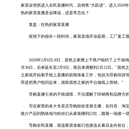
家居业突然进入全民直播时代，且销售“大跃进”。进入202
热的家居直播是会降温，还是常态化？
复盘：狂热的家居直播
疫情下的很长一段时间，家居卖场开业延期，工厂复工
2020年2月6日-8日，居然之家携上千商户组织了上千
月30日，后来延长至2月9日，再后来调整到2月22日。”
之家就开始着手线上直播的前期准备工作，包括为导购培训等
而是把商户组织起来，借助居然之家的平台做线上营销。”
导购直播引来的不错成绩，不仅缓解了经销商和品牌方
宅在家里的各大专卖店导购纷纷变身主播，在抖音、淘
推介产品到熟络地与粉丝们从家装聊到口红，随着一场接一
导购全民直播，就连家居老板们也接连从幕后走向前台，跨进