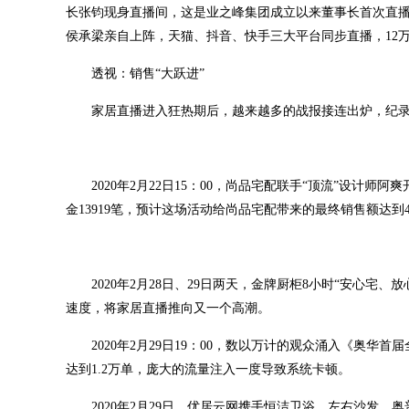
长张钧现身直播间，这是业之峰集团成立以来董事长首次直播，吸引了
侯承梁亲自上阵，天猫、抖音、快手三大平台同步直播，12万人
透视：销售“大跃进”
家居直播进入狂热期后，越来越多的战报接连出炉，纪
2020年2月22日15：00，尚品宅配联手“顶流”设计师
金13919笔，预计这场活动给尚品宅配带来的最终销售额达
2020年2月28日、29日两天，金牌厨柜8小时“安心宅、
速度，将家居直播推向又一个高潮。
2020年2月29日19：00，数以万计的观众涌入《奥
达到1.2万单，庞大的流量注入一度导致系统卡顿。
2020年2月29日，优居云网携手恒洁卫浴、左右沙发