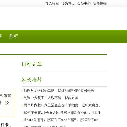
加入收藏
|
设为首页
|
会员中心
|
我要投稿
院
教程
推荐文章
站长推荐
JS图片切换代码二则，幻灯+缩略图的实例效果
相发放
制造业大复工：人数不够，智能来凑
想：疫
两个月内超13家卫浴企业资产被拍卖，近80家房企、
如何传值在2个页面之间 要求不刷新父页面，并且不
iPhone X运行内存3GB iPhone 8运行内存2GB iPhon
特权卡，