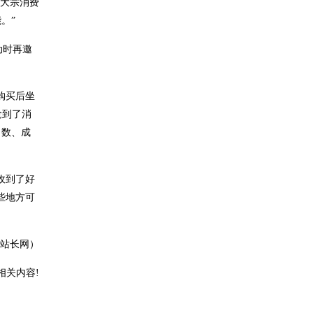
是大宗消费
。”
动时再邀
购买后坐
抢到了消
向数、成
收到了好
些地方可
站长网）
相关内容!