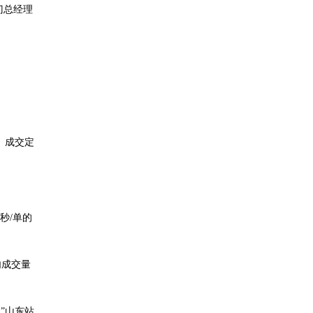
门总经理
向、成交定
秒/单的
内成交量
”山东站