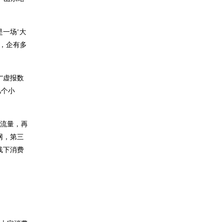
一场‘大
，企有多
“虚报数
几个小
量流量，再
网，第三
线下消费