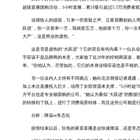
超级直播团购活动，3小时直播，累计吸引超过5.3万消费者观
业绩惊人的战报，引来一些质疑之声。泛家居圈创始人周
跃进’，你一次签单一万，我就签五万，他就签十万，你一次
大产’，这是商业的虚热。”
这是否是虚热的“大跃进”？它的背后有何内幕？一位从
字应该不是品牌商的本意，大家做了近20年的经销商渠道，
单。”但他认为，尽管如此，它们的本身业绩应该也是不错的
另一位业内人士持有不同观点，她向北京商报记者透露，
加上本次直播投入巨大，动用了全部资源来支撑，“5小时超7
方平台也是专业做团购的公司。”她认为看似“大跃进”的数
的转移到了线上，进行了消费场景转移，而且这些公司都是
分析：降温or常态化
疫情结束以后，狂热的家居直播是会快速降温，还是常