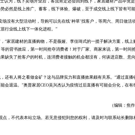
人士认为，线下卖场开业后，客流肯定还会回到线下，家居建材产品毕竟
势必然是线上推广、蓄客，线下体验、爆破，至于成交线上线下皆有可能
卖场没有大型活动时，导购可以先在线‘种草’找客户，等周六、周日做活
居行业线上线下一体化进程。”
，“家居建材的直播购物，不是薇娅、李佳琦式的一揽子解决方案，线上
）等的背书效应，第一时间抢夺消费者！对于厂家、商家来说，第一时间
如果缺失了抢客户的时机，连消费者接触的机会都没有，何谈进店数、意
，还有人将之看做金矿？这与品牌实力和直播效果颇有关系。“通过直播
能会退温。”奥普家居CEO吴兴杰认为疫情过后直播有可能会分化，在有
（编辑：焦作
观点，不代表本站立场。若无意侵犯到您的权利，请及时与联系站长删除