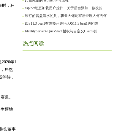
比较完整的 asp.net 学习流程
束时，狂
asp.net动态加载用户控件，关于后台添加、修改的
铁打的营盘流水的兵，职业大佬论家居经理人何去何
iOS11.3 beat1有降频开关吗 iOS11.3 beat1关闭降
IdentityServer4 QuckStart 授权与自定义Claims的
热点阅读
020年1
后，居然
或等待，
播赛道。
从生硬地
峰装饰董事